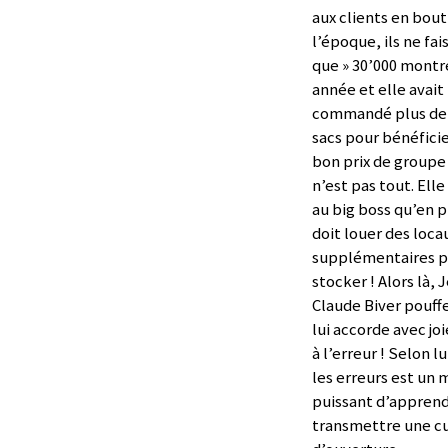
aux clients en bout
l’époque, ils ne fai
que » 30’000 montr
année et elle avait
commandé plus de 
sacs pour bénéfici
bon prix de groupe 
n’est pas tout. Ell
au big boss qu’en p
doit louer des loca
supplémentaires p
stocker ! Alors là, 
Claude Biver pouffe
lui accorde avec jo
à l’erreur ! Selon lu
les erreurs est un 
puissant d’apprend
transmettre une c