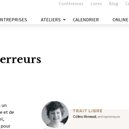
Conférences
Livres
Blog
C
ENTREPRISES
ATELIERS
CALENDRIER
ONLINE
 erreurs
s un
e et de
l,
m pour