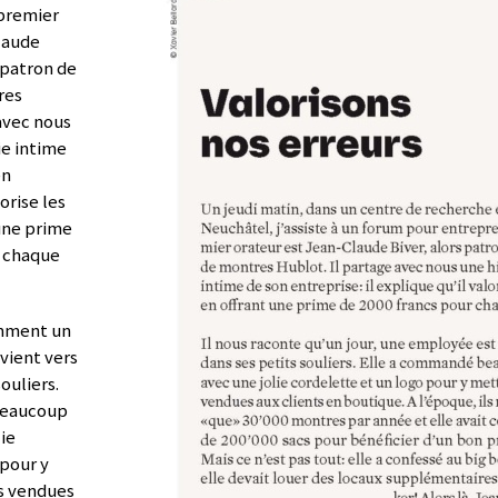
 premier
laude
 patron de
res
avec nous
ie intime
en
orise les
 une prime
r chaque
omment un
vient vers
souliers.
beaucoup
lie
 pour y
s vendues