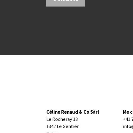
Céline Renaud & Co Sàrl
Me c
Le Rocheray 13
+41 
1347 Le Sentier
info