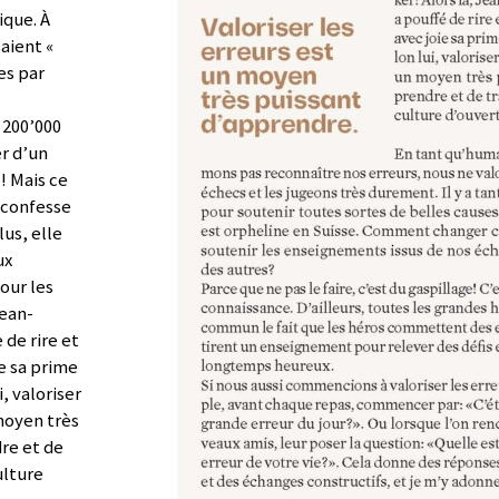
ique. À
saient «
es par
200’000
er d’un
! Mais ce
e confesse
lus, elle
ux
our les
Jean-
 de rire et
ie sa prime
i, valoriser
moyen très
re et de
ulture