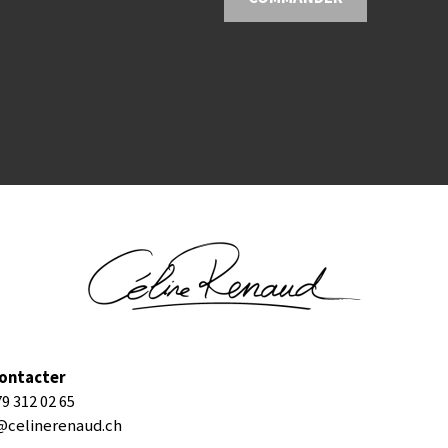
ontacter
79 312 02 65
@celinerenaud.ch