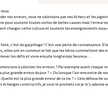
 nous
er nos erreurs, nous ne valorisons pas nos échecs et les jugeon
ions pour soutenir toutes sortes de belles causes mais l’erreur e
ent changer cette culture et soutenir les enseignements issus 
 faire, c’est du gaspillage ! C’est une perte de connaissance. D’a
es, elles ont en commun le fait que les héros commettent des er
lever les défis et vivre ensuite longtemps heureux …
ommencions à valoriser les erreurs ? Par exemple avant chaque
i ta plus grande erreur du jour ? ». Ou lorsque l’on rencontre de 
 « Quelle est la plus grande erreur de ta vie ? ». Cela débouche s
s échanges constructifs, je vous le promets car je m’y adonne av