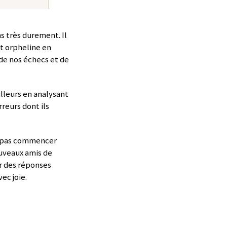
s très durement. Il
st orpheline en
de nos échecs et de
illeurs en analysant
reurs dont ils
 repas commencer
nouveaux amis de
ur des réponses
ec joie.