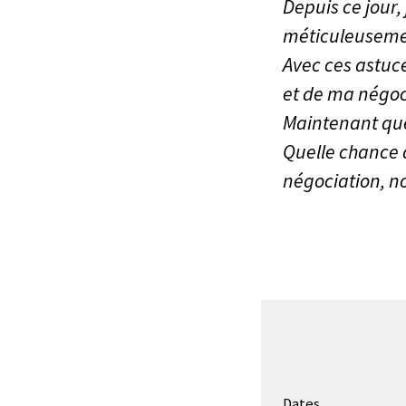
Depuis ce jour,
méticuleusement
Avec ces astuc
et de ma négoc
Maintenant que 
Quelle chance 
négociation, no
Dates