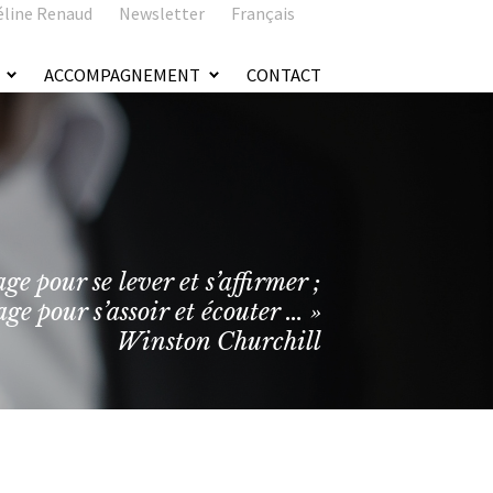
éline Renaud
Newsletter
Français
ACCOMPAGNEMENT
CONTACT
age pour se lever et s’affirmer ;
age pour s’assoir et écouter … »
Winston Churchill