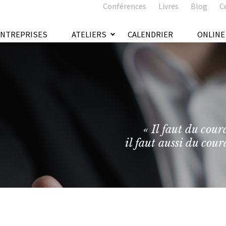
Conférences
Livres
Blog
C
ENTREPRISES
ATELIERS
CALENDRIER
ONLINE
« Il faut du cour
il faut aussi du cour