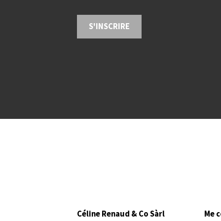
S'INSCRIRE
Céline Renaud & Co Sàrl
Me c