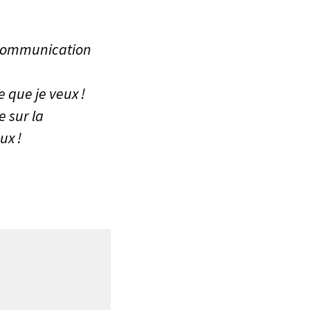
a communication
e que je veux !
 sur la
ux !