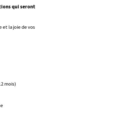
tions qui seront
 et la joie de vos
12 mois)
ée