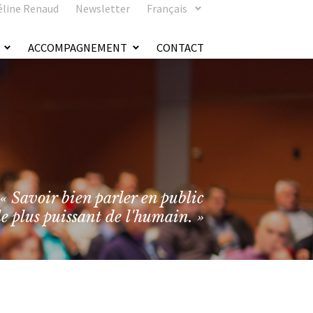
éline Renaud
Newsletter
Français
ACCOMPAGNEMENT
CONTACT
« Savoir bien parler en public
 le plus puissant de l'humain. »