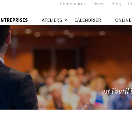
Conférences
Livres
Blog
C
ENTREPRISES
ATELIERS
CALENDRIER
ONLINE
est l'outil