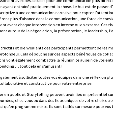
essortent avec des astuces pour une communication plus directe
en ayant entraîné pratiquement la chose. Le but est de passer d
riptive à une communication narrative pour capter l’attention
èrent plus d’aisance dans la communication, une force de convi
ent avant chaque intervention en interne ou en externe. Ces t
ent autour de la négociation, la présentation, le leadership, l’a
tructifs et bienveillants des participants permettent de les m
 profondeur. Cela débouche sur des aspects bénéfiques de colla
ons vont également combattre la réunionite au sein de vos entr
building … tout cela en s’amusant !
galement à solliciter toutes vos équipes dans une réflexion plu
collaborative et constructive pour votre entreprise.
er en public et Storytelling peuvent avoir lieu en présentiel su
ournées, chez vous ou dans des lieux uniques de votre choix ou 
si qu’en programme mixte. Ils sont taillés sur mesure pour vos 