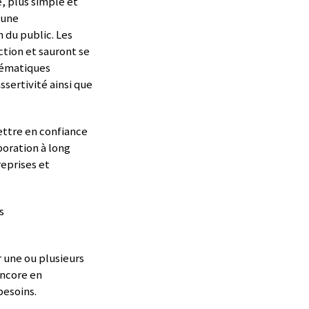
, plus simple et
’une
 du public. Les
ction et sauront se
hématiques
ssertivité ainsi que
ettre en confiance
boration à long
eprises et
s
r une ou plusieurs
encore en
besoins.