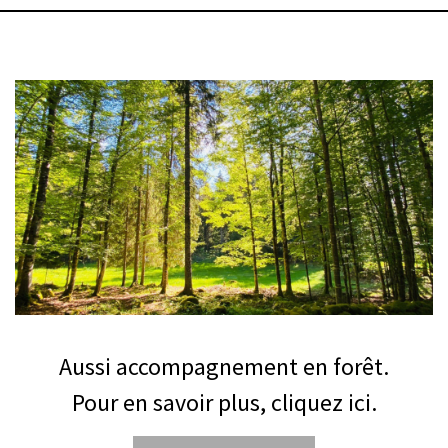
m
p
v
i
d
e
.
Aussi accompagnement en forêt.
Pour en savoir plus, cliquez ici.