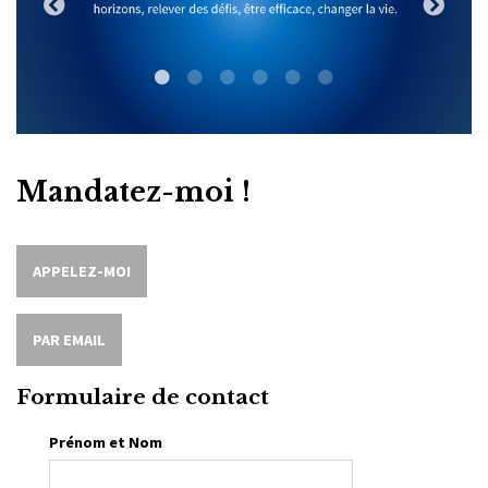
1
2
3
4
5
6
Mandatez-moi !
APPELEZ-MOI
PAR EMAIL
Formulaire de contact
Prénom et Nom