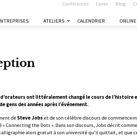
Conférences
Livres
Blog
C
ENTREPRISES
ATELIERS
CALENDRIER
ONLINE
eption
d’orateurs ont littéralement changé le cours de l’histoire e
de gens des années après l’événement.
mment de
Steve Jobs
et de son célèbre discours de commencem
é « Connecting the Dots ». Dans son discours, Jobs décrit comment
calligraphie alors gratuit à son université qu’il quittait, et que