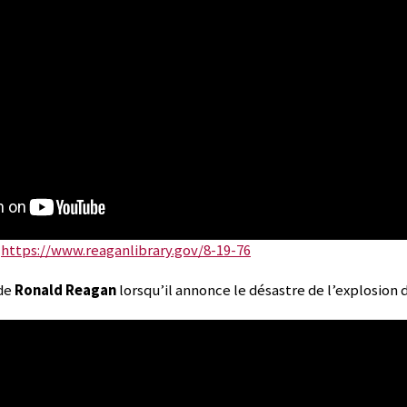
i
https://www.reaganlibrary.gov/8-19-76
de
Ronald Reagan
lorsqu’il annonce le désastre de l’explosion 