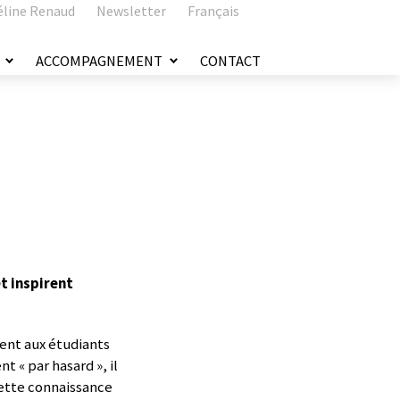
éline Renaud
Newsletter
Français
ACCOMPAGNEMENT
CONTACT
t inspirent
ent aux étudiants
 « par hasard », il
 cette connaissance