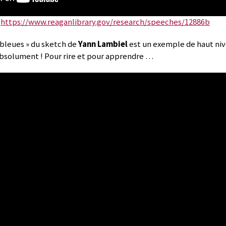
i
https://www.reaganlibrary.gov/research/speeches/12886b
 bleues » du sketch de
Yann Lambiel
est un exemple de haut ni
 absolument ! Pour rire et pour apprendre …