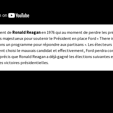
ment de
Ronald Reagan
en 1976 qui au moment de perdre les pré
rs majestueux pour soutenir le Président en place Ford « There i
vons un programme pour répondre aux partisans ». Les électeurs 
aient choisi le mauvais candidat et effectivement, Ford perdra co
précis que Ronald Reagan a déjà gagné les élections suivantes e
s victoires présidentielles.