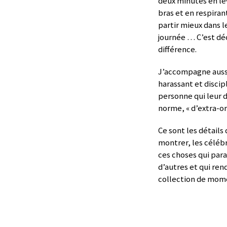
deux minutes en le
bras et en respiran
partir mieux dans l
journée … C’est déc
différence.
J’accompagne aussi
harassant et discip
personne qui leur d
norme, « d’extra-or
Ce sont les détails 
montrer, les célébre
ces choses qui par
d’autres et qui rend
collection de momen