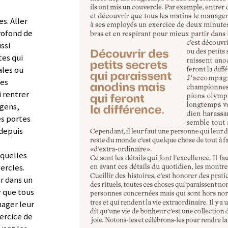
s. Aller
rofond de
ssi
tes qui
ales ou
des
i rentrer
 gens,
es portes
 depuis
squelles
vercles.
r dans un
r que tous
nager leur
xercice de