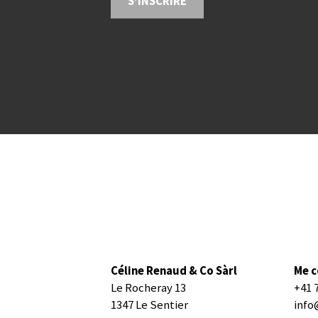
S'INSCRIRE
Céline Renaud & Co Sàrl
Me c
Le Rocheray 13
+41 
1347 Le Sentier
info