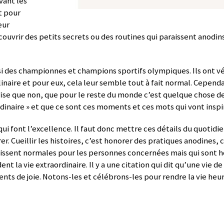
vant les
t pour
eur
ouvrir des petits secrets ou des routines qui paraissent anodins
 des championnes et champions sportifs olympiques. Ils ont v
linaire et pour eux, cela leur semble tout à fait normal. Cependan
ise que non, que pour le reste du monde c’est quelque chose de 
dinaire » et que ce sont ces moments et ces mots qui vont inspir
qui font l’excellence. Il faut donc mettre ces détails du quotidie
r. Cueillir les histoires, c’est honorer des pratiques anodines, c
aissent normales pour les personnes concernées mais qui sont 
ent la vie extraordinaire. Il y a une citation qui dit qu’une vie 
ts de joie. Notons-les et célébrons-les pour rendre la vie heu