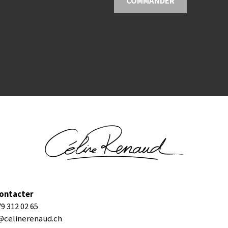
COMMANDER
ontacter
79 312 02 65
@celinerenaud.ch