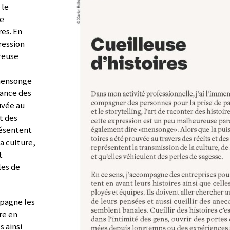
 le
de
res. En
ression
reuse
mensonge
sance des
uvée au
t des
résentent
la culture,
t
les de
mpagne les
re en
s ainsi