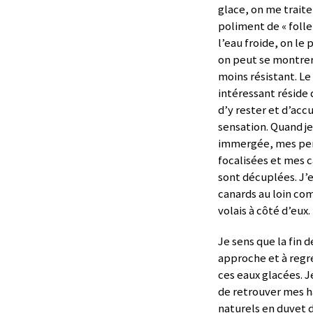
glace, on me trait
poliment de « folle 
l’eau froide, on le 
on peut se montrer
moins résistant. Le
intéressant réside d
d’y rester et d’accue
sensation. Quand je
immergée, mes pe
focalisées et mes 
sont décuplées. J’
canards au loin com
volais à côté d’eux.
Je sens que la fin 
approche et à regre
ces eaux glacées. J
de retrouver mes h
naturels en duvet d