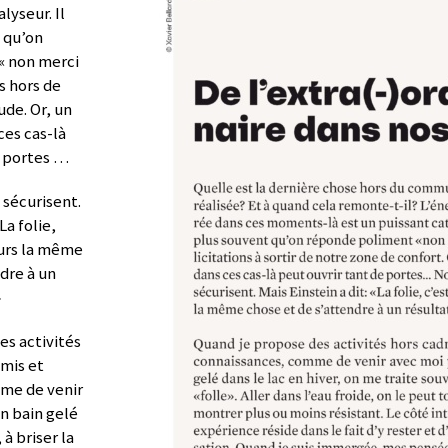
lyseur. Il
t qu’on
« non merci
ns hors de
ude. Or, un
ces cas-là
e portes …
 sécurisent.
 La folie,
ours la même
dre à un
»
es activités
amis et
me de venir
n bain gelé
 à briser la