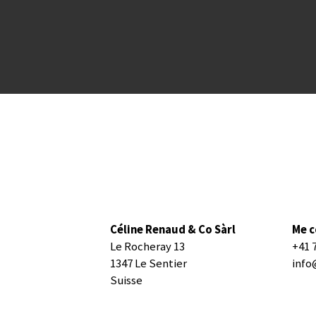
Céline Renaud & Co Sàrl
Me c
Le Rocheray 13
+41 
1347 Le Sentier
info
Suisse