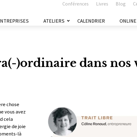
Conférences
Livres
Blog
C
ENTREPRISES
ATELIERS
CALENDRIER
ONLINE
ra(-)ordinaire dans nos 
ère chose
e vous avez
nd cela
ergie de joie
moments-là