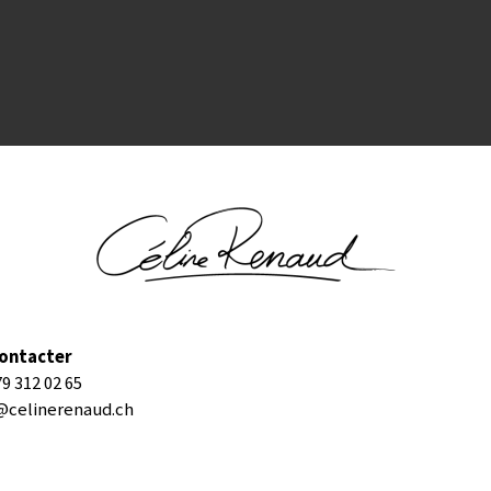
ontacter
79 312 02 65
@celinerenaud.ch