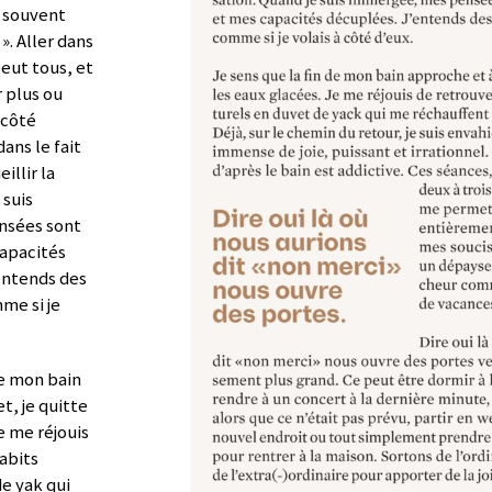
e souvent
». Aller dans
peut tous, et
 plus ou
 côté
ans le fait
illir la
 suis
nsées sont
capacités
entends des
me si je
de mon bain
t, je quitte
e me réjouis
abits
e yak qui