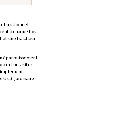
et irrationnel.
frent à chaque fois
 et une fraîcheur
s un épanouissement
oncert ou visiter
, simplement
’extra(-)ordinaire