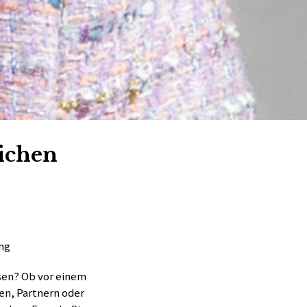
lichen
ing
sen? Ob vor einem
en, Partnern oder